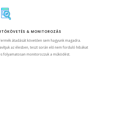
UTÓKÖVETÉS & MONITOROZÁS
Termék átadását követően sem hagyunk magadra.
Javítjuk az élesben, teszt során elő nem forduló hibákat
és folyamatosan monitorozzuk a működést.