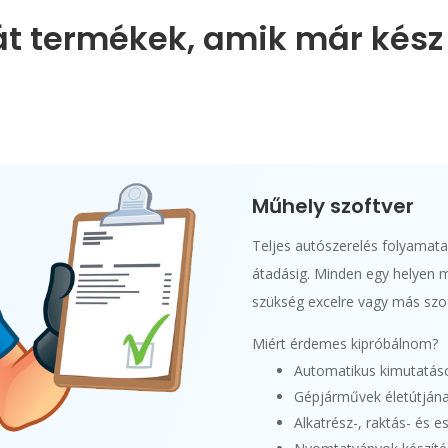
át termékek, amik már kész
Műhely szoftver
Teljes autószerelés folyamat
átadásig. Minden egy helyen m
szükség excelre vagy más szof
Miért érdemes kipróbálnom?
Automatikus kimutatás
Gépjárművek életútjána
Alkatrész-, raktás- és e