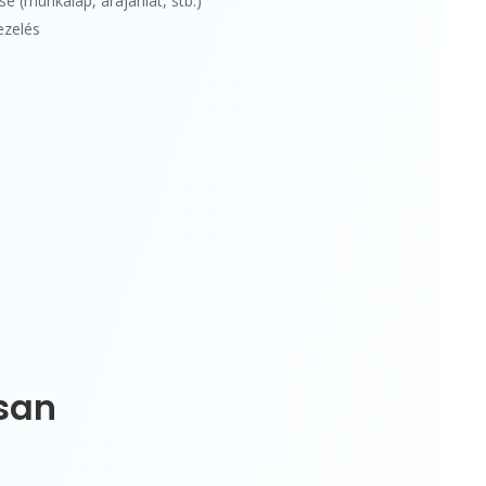
 (munkalap, árajánlat, stb.)
ezelés
san