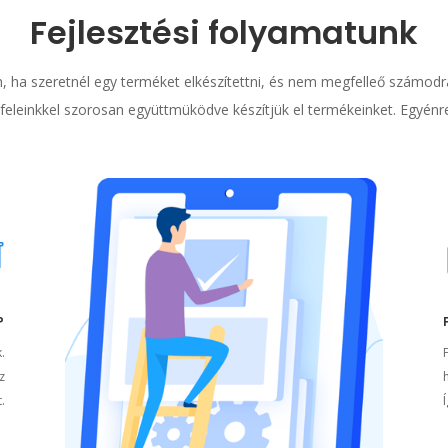
Fejlesztési folyamatunk
, ha szeretnél egy terméket elkészítettni, és nem megfelleő számodra
feleinkkel szorosan együttmüködve készítjük el termékeinket. Egyénr
P
k.
z
.