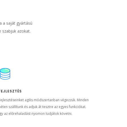
 a saját gyártású
e szabjuk azokat.
FEJLESZTÉS
Fejlesztéseinket agilis módszertanban végezzük. Minden
héten szállítunk és adjuk át tesztre az egyes funkciókat.
Így az előrehaladást nyomon tudjátok követni.