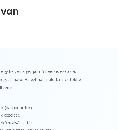
 van
a egy helyen a gépjármű beérkezésétől az
egtalálható. Ha ezt használod, nincs többé
tverre.
ok (dashboardok)
k kezelése
szköznyilvántartás