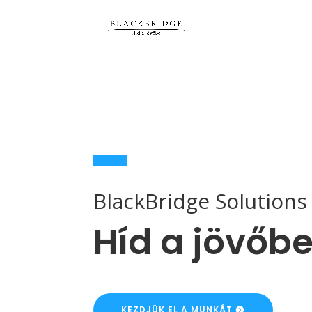
BlackBridge Solution
Híd a jövőb
KEZDJÜK EL A MUNKÁT