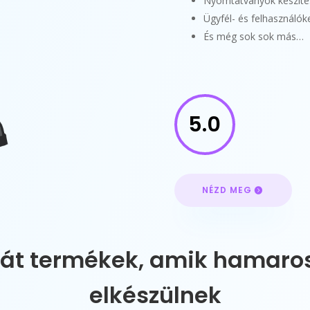
Nyomtatványok készítése
Ügyfél- és felhasználók
És még sok sok más…
5.0
NÉZD MEG
ját termékek, amik hamaro
elkészülnek