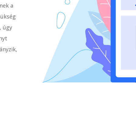
nek a
zükség
, úgy
nyt
ányzik,