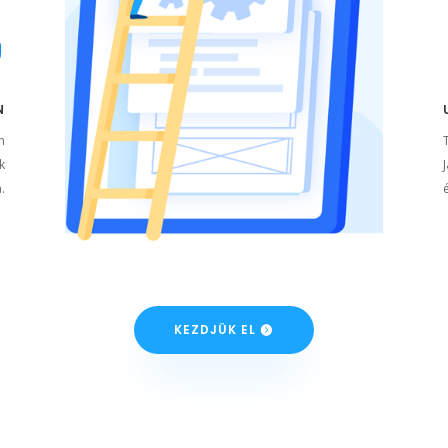
N
n
k
.
KEZDJÜK EL