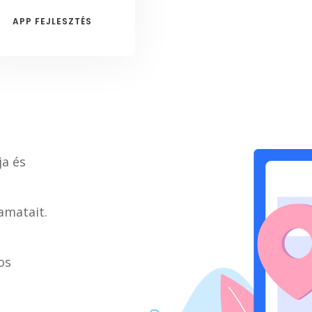
APP FEJLESZTÉS
ja és
amatait.
os